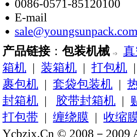
0086-0571-85120100
E-mail
sale@youngsunpack.co
产品链接
：
包装机械
真
箱机
|
装箱机
|
打包机
裹包机
|
套袋包装机
|
封箱机
|
胶带封箱机
|
打包带
|
缠绕膜
|
收缩
Ycbzjx.Cn © 2008－2009 A