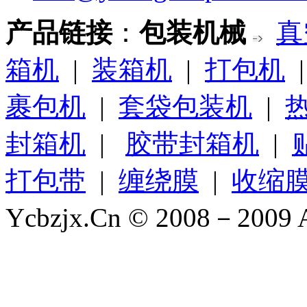
产品链接
：
包装机械
真
箱机
|
装箱机
|
打包机
裹包机
|
套袋包装机
|
封箱机
|
胶带封箱机
|
打包带
|
缠绕膜
|
收缩
Ycbzjx.Cn © 2008－2009 A