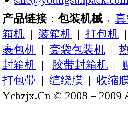
产品链接
：
包装机械
真
箱机
|
装箱机
|
打包机
裹包机
|
套袋包装机
|
封箱机
|
胶带封箱机
|
打包带
|
缠绕膜
|
收缩
Ycbzjx.Cn © 2008－2009 A