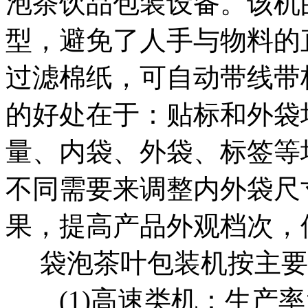
泡茶饮品包装设备。该机
型，避免了人手与物料的
过滤棉纸，可自动带线带
的好处在于：贴标和外袋
量、内袋、外袋、标签等
不同需要来调整内外袋尺
果，提高产品外观档次，
袋泡茶叶包装机按主要
(1)高速类机：生产率为