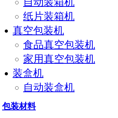
自动装箱机
纸片装箱机
真空包装机
食品真空包装机
家用真空包装机
装盒机
自动装盒机
包装材料